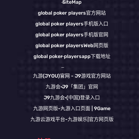
SiteMap
global poker players官方网站
global poker players手机版入口
global poker players手机版官网
global poker playersWeb网页版
global poker playersapp下载地址
九游(JYOU)官网 - J9游戏官方网站
九游会·J9「集团」官网
J9九游会·(中国)登录入口
九游网页版-九游入口页面 | 9Game
九游云游戏平台-九游娱乐|官方网页版