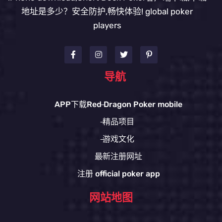
地址是多少？安全防护,畅快体验! global poker
players
导航
APP下载Red Dragon Poker mobile
精品项目
游戏文化
最新注册网址
注册 official poker app
网站地图