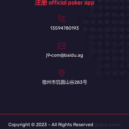
注册 official poker app
13594780193
j9·com@baidu.ag
宿州市饥圆山谷283号
Copyright © 2023 - All Rights Reserved
global poker