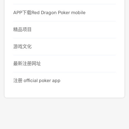
APP下载Red Dragon Poker mobile
精品项目
游戏文化
最新注册网址
注册 official poker app