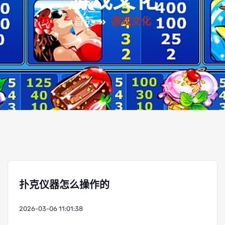
游戏文化
首页
游戏文化
扑克仪器怎么操作的
2026-03-06 11:01:38