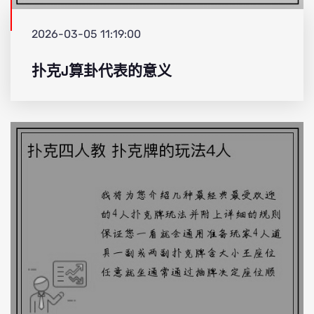
2026-03-05 11:19:00
扑克J算卦代表的意义